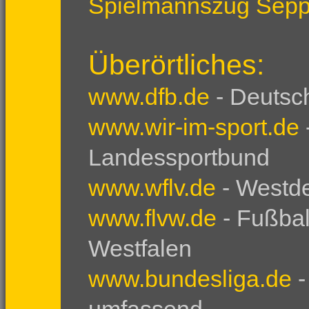
Spielmannszug Seppe
Überörtliches:
www.dfb.de
- Deutsc
www.wir-im-sport.de
Landessportbund
www.wflv.de
- Westd
www.flvw.de
- Fußbal
Westfalen
www.bundesliga.de
-