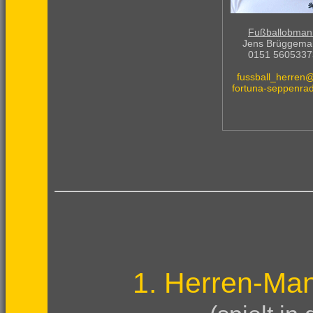
Fußballobman
Jens Brüggema
0151 5605337
fussball_herren
fortuna-seppenra
1. Herren-Ma